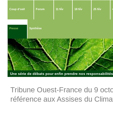
Coup d'oeil
Forum
11 fév
18 fév
25 fév
Presse
Synthèse
Une série de débats pour enfin prendre nos responsabilités 
Tribune Ouest-France du 9 octob
référence aux Assises du Clima