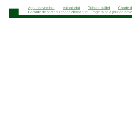
Appel novembre
Volontariat
Tribune juillet
Charte 
Garantir de sortir du chaos climatique... Page mise à jour en n