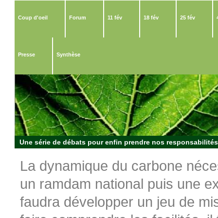
Coup d'oeil
Forum
11 fév
18 fév
25 fév
Presse
Synthèse
Une série de débats pour enfin prendre nos responsabilités 
La dynamique du carbone néce
un ramdam national puis une ex
faudra développer un jeu de mis