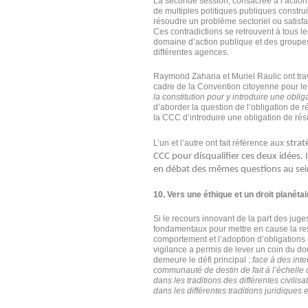
La seconde session, consacrée à l’action
de multiples politiques publiques constru
résoudre un problème sectoriel ou satisfa
Ces contradictions se retrouvent à tous l
domaine d’action publique et des groupes
différentes agences.
Raymond Zaharia et Muriel Raulic ont tra
cadre de la Convention citoyenne pour le
la constitution pour y introduire une obl
d’aborder la question de l’obligation de r
la CCC d’introduire une obligation de rés
L’un et l’autre ont fait référence aux
strat
CCC pour disqualifier ces deux idées. I
en débat des mêmes questions au sein 
10. Vers une éthique et un droit planéta
Si le recours innovant de la part des juge
fondamentaux pour mettre en cause la res
comportement et l’adoption d’obligations 
vigilance a permis de lever un coin du doub
demeure le défi principal :
face à des int
communauté de destin de fait à l’échelle 
dans les traditions des différentes civil
dans les différentes traditions juridiques