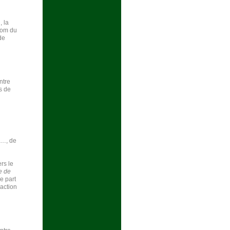
, la
 nom du
de
ntre
s de
ts…, de
ers le
e de
e part
 action