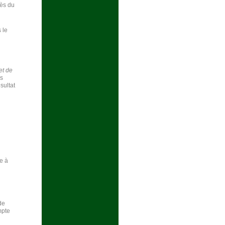
cès du
 le
et de
ns
sultat
e à
de
mpte