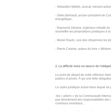
- Sébastien Mabile, avocat, menant actuell
- Gilles Berhault, ancien président de Co
énergétique ;
- Raymond Zaharia, ingénieur retraité du
soumettre les propositions juridiques à la
- Muriel Raulic, une des citoyennes les p
- Pierre Calame, auteur du livre « Métamo
2. La difficile mise en œuvre de l’obliga
Le point de départ de notre réflexion éta
publics et privés. À qui une telle obligati
Le cadre juridique actuel dans lequel se p
-les « piliers » de la Communauté Internat
pas directement des responsabilités des ac
communs mondiaux ;