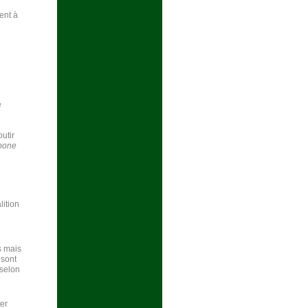
ent à
e
utir
rbone
lition
s mais
 sont
 selon
ter