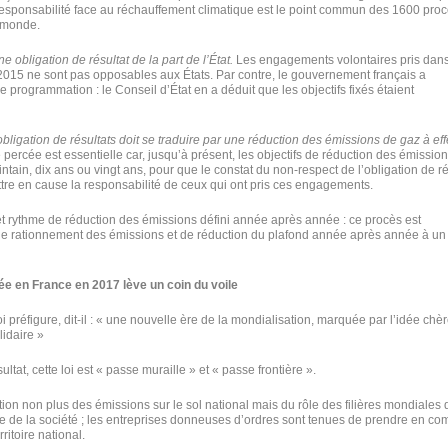
esponsabilité face au réchauffement climatique est le point commun des 1600 pro
 monde.
 obligation de résultat de la part de l’État.
Les engagements volontaires pris dans
015 ne sont pas opposables aux États. Par contre, le gouvernement français a
programmation : le Conseil d’État en a déduit que les objectifs fixés étaient
bligation de résultats doit se traduire par une réduction des émissions de gaz à eff
 percée est essentielle car, jusqu’à présent, les objectifs de réduction des émissio
intain, dix ans ou vingt ans, pour que le constat du non-respect de l’obligation de ré
ettre en cause la responsabilité de ceux qui ont pris ces engagements.
, et rythme de réduction des émissions défini année après année : ce procès est
e rationnement des émissions et de réduction du plafond année après année à un
ptée en France en 2017 lève un coin du voile
préfigure, dit-il : « une nouvelle ère de la mondialisation, marquée par l’idée chèr
lidaire »
ultat, cette loi est « passe muraille » et « passe frontière ».
tion non plus des émissions sur le sol national mais du rôle des filières mondiales 
le de la société ; les entreprises donneuses d’ordres sont tenues de prendre en co
rritoire national.