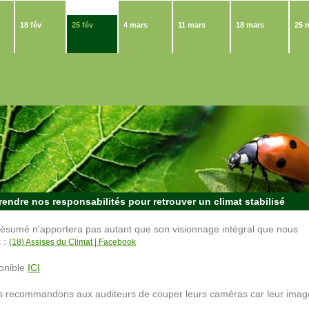
18 fév
25 fév
4 mars
11 mars
18 mars
25 
rendre nos responsabilités pour retrouver un climat stabilisé
résumé n'apportera pas autant que son visionnage intégral que nous
 :
(18) Assises du Climat | Facebook
onible
ICI
s recommandons aux auditeurs de couper leurs caméras car leur imag