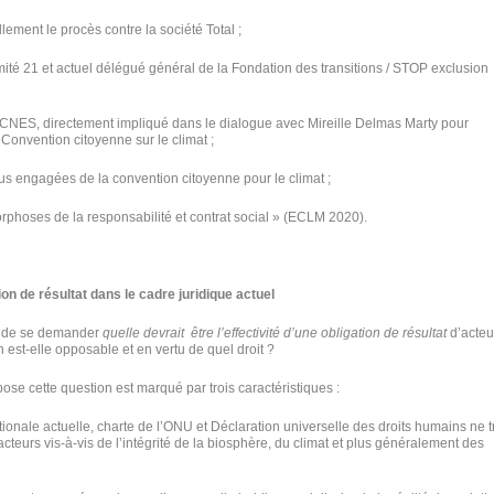
ement le procès contre la société Total ;
mité 21 et actuel délégué général de la Fondation des transitions / STOP exclusion
 CNES, directement impliqué dans le dialogue avec Mireille Delmas Marty pour
 Convention citoyenne sur le climat ;
lus engagées de la convention citoyenne pour le climat ;
rphoses de la responsabilité et contrat social » (ECLM 2020).
tion de résultat dans le cadre juridique actuel
it de se demander
quelle devrait être l’effectivité d’une obligation de résultat
d’acteu
on est-elle opposable et en vertu de quel droit ?
ose cette question est marqué par trois caractéristiques :
ionale actuelle, charte de l’ONU et Déclaration universelle des droits humains ne tr
teurs vis-à-vis de l’intégrité de la biosphère, du climat et plus généralement des