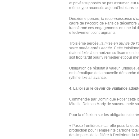
et privés supposés ne pas assumer leur r
même type recensés aujourd’hui dans le
Deuxième percée,
la reconnaissance d’une
cadre de l’Accord de Paris de décembre 2
transformé ces engagements en une loi de 
effectivement contraignants.
Troisième percée,
la mise en œuvre de l’o
serre année après année.
Cette troisième
étaient fixés à un horizon suffisamment lo
soit trop tardif pour y remédier et pour m
Obligation de résultat à valeur juridique
emblématique de la nouvelle démarche d
rythme fixé à l’avance.
4. La loi sur le devoir de vigilance ado
Commentée par Dominique Potier cette loi 
Mireille Delmas Marty de souveraineté so
Pour la réflexion sur les obligations de rés
« Passe frontières » car elle pose la ques
production pour l’empreinte carbone tota
des impacts de la filière à l’extérieur du te