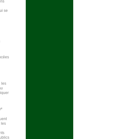
ons
ui se
s
ancées
 les
au
liquer
e
9
tuent
 les
nts
ublics