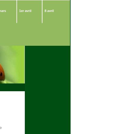
mars
1er avril
8 avril
e