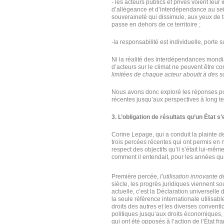
- les acteurs publics et privés voient leur
d’allégeance et d’interdépendance au sein
souveraineté qui dissimule, aux yeux de t
passe en dehors de ce territoire ;
-la responsabilité est individuelle, porte 
Ni la réalité des interdépendances mondia
d’acteurs sur le climat ne peuvent être c
limitées de chaque acteur aboutit à des so
Nous avons donc exploré les réponses pos
récentes jusqu’aux perspectives à long ter
3. L’obligation de résultats qu’un État s
Corine Lepage, qui a conduit la plainte d
trois percées récentes qui ont permis en
respect des objectifs qu’il s’était lui-mê
comment il entendait, pour les années qui v
Première percée,
l’utilisation innovante 
siècle, les progrès juridiques viennent so
actuelle, c’est la Déclaration universelle
la seule référence internationale utilisab
droits des autres et les diverses conventi
politiques jusqu’aux droits économiques, so
qui ont été opposés à l’action de l’État f