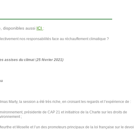
, disponibles aussi
ICI
:
ectivement nos responsabilités face au réchauffement climatique ?
es assises du climat
(
25 février 2021)
au
mas Marty, la session a été très riche, en croisant les regards et l’expérience de :
nvironnement, présidente de CAP 21 et initiatrice de la Charte sur les droits de
nvironnement ;
eurthe et Moselle et l’un des promoteurs principaux de la loi française sur le devoi