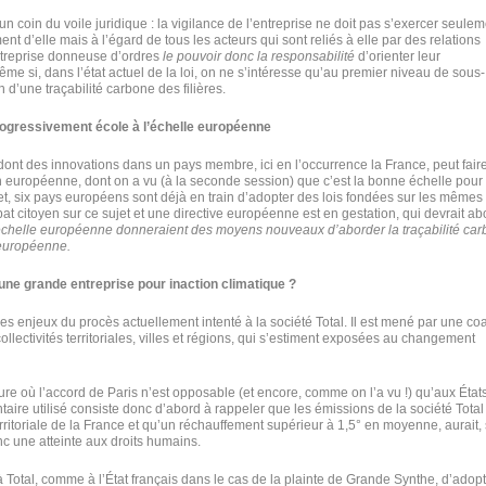
n coin du voile juridique : la vigilance de l’entreprise ne doit pas s’exercer seulem
t d’elle mais à l’égard de tous les acteurs qui sont reliés à elle par des relations
ntreprise donneuse d’ordres
le pouvoir donc la responsabilité
d’orienter leur
me si, dans l’état actuel de la loi, on ne s’intéresse qu’au premier niveau de sous-
n d’une traçabilité carbone des filières.
t progressivement école à l’échelle européenne
 dont des innovations dans un pays membre, ici en l’occurrence la France, peut fair
ion européenne, dont on a vu (à la seconde session) que c’est la bonne échelle pour
ffet, six pays européens sont déjà en train d’adopter des lois fondées sur les mêmes
bat citoyen sur ce sujet et une directive européenne est en gestation, qui devrait abo
échelle européenne donneraient des moyens nouveaux d’aborder la traçabilité ca
e européenne.
une grande entreprise pour inaction climatique ?
s enjeux du procès actuellement intenté à la société Total. Il est mené par une coa
collectivités territoriales, villes et régions, qui s’estiment exposées au changement
e où l’accord de Paris n’est opposable (et encore, comme on l’a vu !) qu’aux État
aire utilisé consiste donc d’abord à rappeler que les émissions de la société Total
erritoriale de la France et qu’un réchauffement supérieur à 1,5° en moyenne, aurait,
nc une atteinte aux droits humains.
à Total, comme à l’État français dans le cas de la plainte de Grande Synthe, d’adop