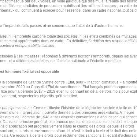
 impact masqué par deux voiles, un voile juridique qui dissimule la réalité des relati
 de filières mondiales de production mobilisant des milliers d’acteurs ; un voile de
ribunaux qui continuent à exercer pour l’essentiel dans un cadre national, tout ce q
sur l’impact de faits passés et ne concerne que l’atteinte à d’autres humains.
les, ni l’empreinte carbone totale des sociétés, ni les effets combinés de myriades
orrectement appréhendés dans ce cadre. En définitive,
l’addition des responsabilité
ciétés à irresponsabilité illimitée
.
sibles à ces impasses : réponses à différents horizons temporels, depuis les av
me ; et à différentes échelles, de l’échelle nationale à l’échelle mondiale.
’est lui-même fixé lui est opposable
e la commune de Grande Synthe contre l’État, pour « inaction climatique » a montré
 novembre 2020 au Conseil d’État de sanctionner l’État français pour manquement 
me fixé pour la période 2017 – 2019 et en lui donnant un délai de trois mois pour exp
iennent, respecter les objectifs qu’il s’est fixé.
de principes anciens.
Comme l’illustre l’histoire de la législation sociale à la fin du 1
uvent d’une interprétation nouvelle donnée à des principes préexistants. A l’heure
 des droits de l’homme de 1948 et ses diverses conventions d’application qui consti
le. Dans son principe général, elle énonce que les droits des uns n’ont de limite que
ons d’application ont progressivement élargi le champ des droits, depuis les droits
ciaux, culturels et environnementaux. Ici, c’est le droit à la vie et le droit des enfa
rançais. Ce recours à de tels droits pour réclamer des sanctions à l’égard d’acteurs p