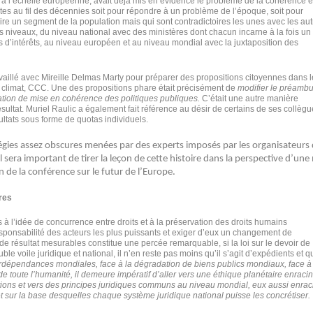
 à l’échelle européenne, avait déjà mis en évidence le problème de la cohérence e
ites au fil des décennies soit pour répondre à un problème de l’époque, soit pour
ire un segment de la population mais qui sont contradictoires les unes avec les aut
es niveaux, du niveau national avec des ministères dont chacun incarne à la fois un
 d’intérêts, au niveau européen et au niveau mondial avec la juxtaposition des
vaillé avec Mireille Delmas Marty pour préparer des propositions citoyennes dans l
 climat, CCC. Une des propositions phare était précisément de
modifier le préambu
igation de mise en cohérence des politiques publiques.
C’était une autre manière
ésultat. Muriel Raulic a également fait référence au désir de certains de ses collèg
ultats sous forme de quotas individuels.
égies assez obscures menées par des experts imposés par les organisateurs 
l sera important de tirer la leçon de cette histoire dans la perspective d’une
de la conférence sur le futur de l’Europe.
ires
s à l’idée de concurrence entre droits et à la préservation des droits humains
ponsabilité des acteurs les plus puissants et exiger d’eux un changement de
de résultat mesurables constitue une percée remarquable, si la loi sur le devoir de
le voile juridique et national, il n’en reste pas moins qu’il s’agit d’expédients et q
erdépendances mondiales, face à la dégradation de biens publics mondiaux, face à
de toute l’humanité, il demeure impératif d’aller vers une éthique planétaire enraci
isations et vers des principes juridiques communs au niveau mondial, eux aussi enra
 et sur la base desquelles chaque système juridique national puisse les concrétiser.