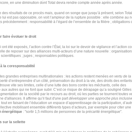
 encore, en une diminution dont Total devra rendre compte année après année.
elle des résultats de ce procès mais, quand on songe que jusqu’à présent, selon Total
 ne lui est pas opposable, on voit l’ampleur de la rupture possible : elle combine au
its précédemment : responsabilité à l’égard de l’ensemble de la filière ; obligations 
 faire évoluer le droit
t été exposés, l’action contre l’État, la loi sur le devoir de vigilance et l’action co
lle de reposer sur des alliances multi-acteurs d’une nature nouvelle : organisation
s ; scientifiques ; juges ; responsables politiques.
 à la coresponsabilité
des grandes entreprises multinationales : les actions restent menées
en vertu de la
berté d’entreprendre d’un côté, préservation du droit à la vie, des droits des enfan
rouve vite ses limites, celle d’une lutte des bons contre les méchants, celle des
e aux autres qui ne font que subir. C’est ce risque de dérapage qu’a souligné Gilles
agmentation de la société par le recours au droit, où les parties se tournent toutes v
 d'alliances. Il affirme qu’il faut d'une part
développer une approche plus inclusiv
é
tout en faisant de l’éducation un espace d’apprentissage de la participation, d’autr
lective mobilisant ensemble différents types d’acteurs, par exemple pour citer une
n énergétique
: "sortir 1,5 millions de personnes de la précarité énergétique".
 sur la sellette