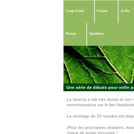
Coup d'oeil
Forum
11 fév
Presse
Synthèse
Une série de débats pour enfin p
La séance a été très dense et son 
recommandons sur le lien facebook
Le montage de 25 minutes est disp
(
Pour les prochaines sessions,
nou
risque de rester incrustée.)