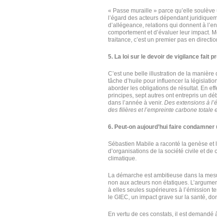
« Passe muraille » parce qu’elle soulève u
l’égard des acteurs dépendant juridiquemen
d’allégeance, relations qui donnent à l’e
comportement et d’évaluer leur impact. Mê
traitance, c’est un premier pas en directio
5. La loi sur le devoir de vigilance fai
C’est une belle illustration de la manière
tâche d’huile pour influencer la législat
aborder les obligations de résultat. En e
principes, sept autres ont entrepris un dé
dans l’année à venir.
Des extensions à l’
des filières et l’empreinte carbone total
6. Peut-on aujourd’hui faire condamner 
Sébastien Mabile a raconté la genèse et le
d’organisations de la société civile et de 
climatique.
La démarche est ambitieuse dans la mesur
non aux acteurs non étatiques. L’argument
à elles seules supérieures à l’émission t
le GIEC, un impact grave sur la santé, do
En vertu de ces constats, il est demandé 