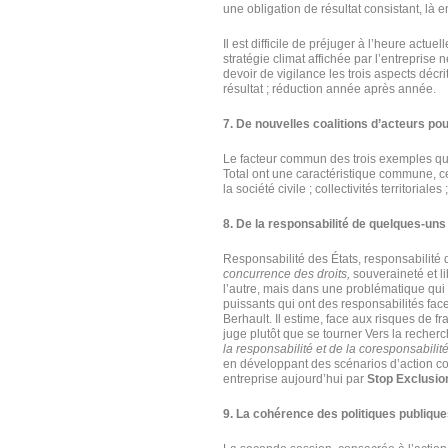
une obligation de résultat consistant, là
Il est difficile de préjuger à l’heure actu
stratégie climat affichée par l’entreprise
devoir de vigilance les trois aspects décr
résultat ; réduction année après année.
7. De nouvelles coalitions d’acteurs pour
Le facteur commun des trois exemples qui on
Total ont une caractéristique commune, ce
la société civile ; collectivités territoriale
8. De la responsabilité de quelques-uns
Responsabilité des États, responsabilité 
concurrence des droits,
souveraineté et li
l’autre, mais dans une problématique qui t
puissants qui ont des responsabilités fac
Berhault. Il estime, face aux risques de fr
juge plutôt que se tourner Vers la recherche
la responsabilité et de la coresponsabilit
en développant des scénarios d’action col
entreprise aujourd’hui par
Stop Exclusio
9. La cohérence des politiques publiques