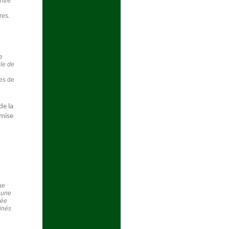
ntre
res.
e
le de
ues de
de la
 mise
ue
 une
née
cinés